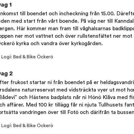
ag 1
nkomst till boendet och incheckning från 15.00. Därefter
eden med start från vårt boende. På väg ner till Kanndale
ergen. Här kommer man fram till våghalsarnas badklippo
oppen ner mot vattnet och över rullstensfältet ner mot 
ckerö kyrka och vandra över kyrkogården.
Logi: Bed & Bike Öckerö
ag 2
fter frukost startar ni från boendet på er heldagsvan
rsdalens naturreservat med vidsträckta vyer ut mot ho
Bådevi” och Hästens badplats når ni Hönö Klåva med f
ch affärer. Med 100 kr tillägg får ni njuta Tullhusets fant
ortsätta vandringen över till Fotö och därifrån ta bussen 
Logi: Bed & Bike Öckerö