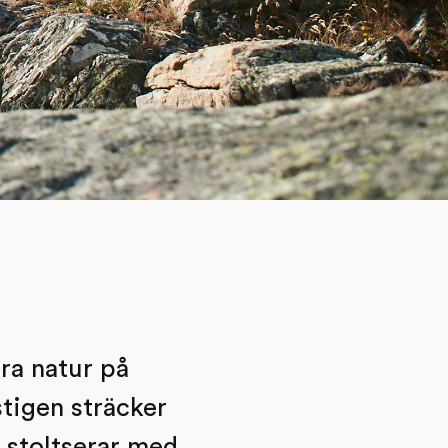
ära natur på
tigen sträcker
r stoltserar med