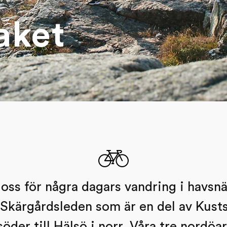
aket
 oss för några dagars vandring i havsn
Skärgårdsleden som är en del av Kusts
 söder till Hälsö i norr. Våra tre nordöa