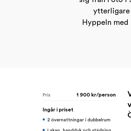
ytterligar
Hyppeln med m
1 900 kr/person
Pris
v
Ingår i priset
2 övernattningar i dubbelrum
Lakan, handduk och städning