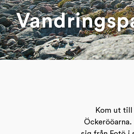
Vandringsp
Kom ut till
Öckerööarna. 
sig från Fotö i