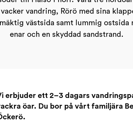
e vacker vandring, Rörö med sina klappe
äktig västsida samt lummig ostsida
enar och en skyddad sandstrand.
Vi erbjuder ett 2–3 dagars vandringsp
ackra öar. Du bor på vårt familjära B
Öckerö.