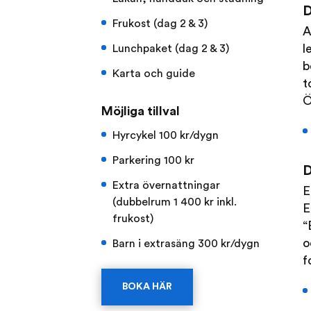
D
Frukost (dag 2 & 3)
A
l
Lunchpaket (dag 2 & 3)
b
Karta och guide
t
Ö
Möjliga tillval
Hyrcykel 100 kr/dygn
Parkering 100 kr
D
Extra övernattningar
E
(dubbelrum 1 400 kr inkl.
E
frukost)
“
o
Barn i extrasäng 300 kr/dygn
f
BOKA HÄR