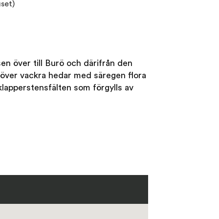
uset)
sen över till Burö och därifrån den
 över vackra hedar med säregen flora
 klapperstensfälten som förgylls av